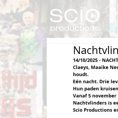
Nachtvli
14/10/2025 - 
NACHTV
Claeys, Maaike Neu
houdt.
Eén nacht. Drie le
Hun paden kruisen i
Vanaf 5 november i
Nachtvlinders is e
Scio Productions e