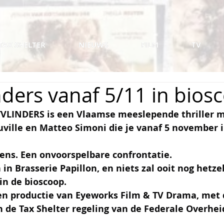
TAX SHELTER
TAX SHELTER
NIEUWS
NIEUWS
FILM
FILM
TV
TV
nders vanaf 5/11 in bios
LINDERS is een Vlaamse meeslepende thriller m
ville en Matteo Simoni die je vanaf 5 november i
vens. Een onvoorspelbare confrontatie.
n Brasserie Papillon, en niets zal ooit nog hetzel
n de bioscoop.
en productie van Eyeworks Film & TV Drama, met 
n de Tax Shelter regeling van de Federale Overhei