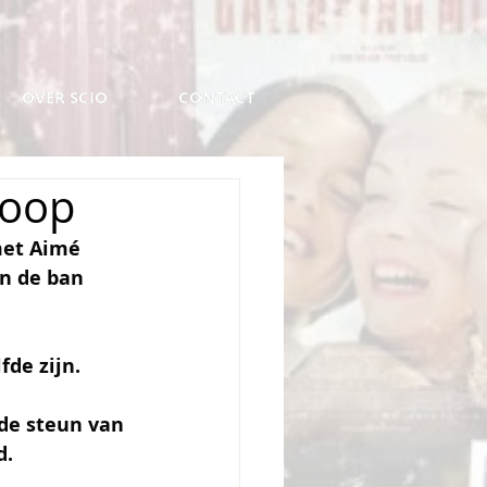
OVER SCIO
OVER SCIO
CONTACT
CONTACT
coop
et Aimé 
n de ban 
fde zijn.
de steun van 
d.