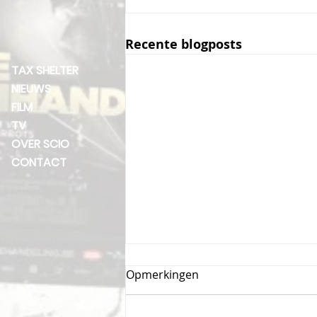
Recente blogposts
TAX SHELTER
Scio Productions NV
NIEUWS
Oplombeekstraat 6
FILM
1755 Gooik
TV
Belgium
OVER SCIO
BTW 0832.126.376
CONTACT
Opmerkingen